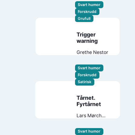
Svart humor
Forskrudd
Grufull
Trigger
warning
Grethe Nestor
Svart humor
Forskrudd
Satirisk
Tårnet.
Fyrtårnet
Lars Mørch
Finborud
Svart humor