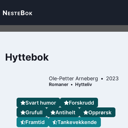
Neste
Bok
Hyttebok
Ole-Petter Arneberg
2023
Romaner
Hytteliv
Svart humor
Forskrudd
Grufull
Antihelt
Opprørsk
Framtid
Tankevekkende