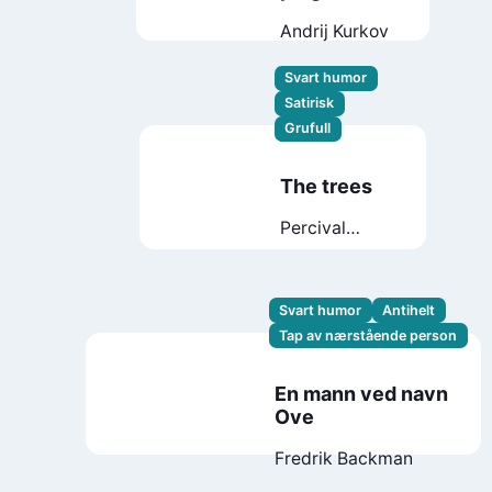
Andrij Kurkov
Svart humor
Satirisk
Grufull
The trees
Percival
Everett
Svart humor
Antihelt
Tap av nærstående person
En mann ved navn
Ove
Fredrik Backman