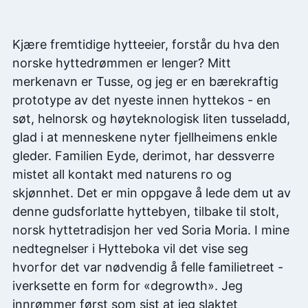
Kjære fremtidige hytteeier, forstår du hva den
norske hyttedrømmen er lenger? Mitt
merkenavn er Tusse, og jeg er en bærekraftig
prototype av det nyeste innen hyttekos - en
søt, helnorsk og høyteknologisk liten tusseladd,
glad i at menneskene nyter fjellheimens enkle
gleder. Familien Eyde, derimot, har dessverre
mistet all kontakt med naturens ro og
skjønnhet. Det er min oppgave å lede dem ut av
denne gudsforlatte hyttebyen, tilbake til stolt,
norsk hyttetradisjon her ved Soria Moria. I mine
nedtegnelser i Hytteboka vil det vise seg
hvorfor det var nødvendig å felle familietreet -
iverksette en form for «degrowth». Jeg
innrømmer først som sist at jeg slaktet