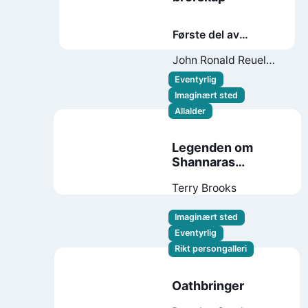
Første del av
Ringenes herre
John Ronald Reuel
Tolkien
Eventyrlig
Imaginært sted
Allalder
Legenden om
Shannaras
etterkommere. 1.
Terry Brooks
Shannaras sverd
Imaginært sted
Eventyrlig
Rikt persongalleri
Oathbringer