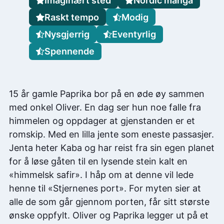
Imaginært sted
Nordic manga
Raskt tempo
Modig
Nysgjerrig
Eventyrlig
Spennende
15 år gamle Paprika bor på en øde øy sammen
med onkel Oliver. En dag ser hun noe falle fra
himmelen og oppdager at gjenstanden er et
romskip. Med en lilla jente som eneste passasjer.
Jenta heter Kaba og har reist fra sin egen planet
for å løse gåten til en lysende stein kalt en
«himmelsk safir». I håp om at denne vil lede
henne til «Stjernenes port». For myten sier at
alle de som går gjennom porten, får sitt største
ønske oppfylt. Oliver og Paprika legger ut på et