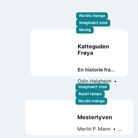
Nordic manga
Imaginært sted
Modig
Katteguden
Frøya
En historie fra
Ragnarok
Odin Helgheim
Isabell Martinsen
Imaginært sted
Raskt tempo
Nordic manga
Mestertyven
Merlin P. Mann
Jan Kjær