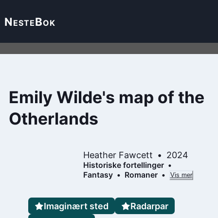
Neste
Bok
Emily Wilde's map of the
Otherlands
Heather Fawcett
2024
Historiske fortellinger
Fantasy
Romaner
Vis mer
Imaginært sted
Radarpar