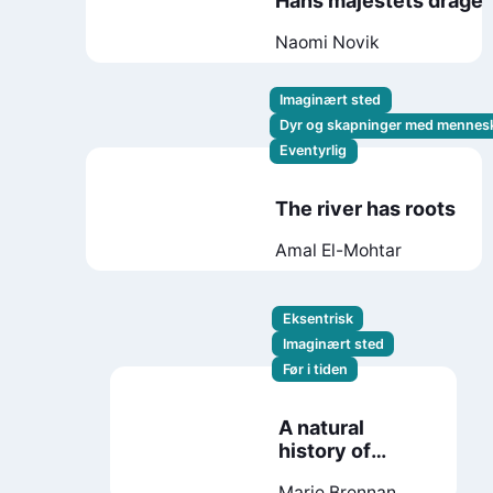
Hans majestets drage
Naomi Novik
Imaginært sted
Dyr og skapninger med mennes
Eventyrlig
The river has roots
Amal El-Mohtar
Eksentrisk
Imaginært sted
Før i tiden
A natural
history of
dragons
Marie Brennan