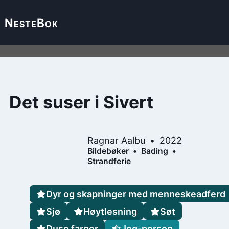
Neste
Bok
Det suser i Sivert
Ragnar Aalbu
2022
Bildebøker
Bading
Strandferie
Dyr og skapninger med menneskeadferd
Sjø
Høytlesning
Søt
Duse farger
Jeg-person