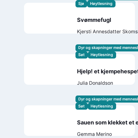
Sjø
Høytlesning
Svømmefugl
Kjersti Annesdatter Skoms
Mari Kanstad Johnsen
Dyr og skapninger med mennes
Søt
Høytlesning
Hjelp! et kjempehespe
Julia Donaldson
Dyr og skapninger med mennes
Søt
Høytlesning
Sauen som klekket et 
Gemma Merino