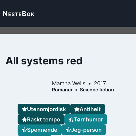
Neste
Bok
All systems red
Martha Wells
2017
Romaner
Science fiction
Utenomjordisk
Antihelt
Raskt tempo
Tørr humor
Spennende
Jeg-person