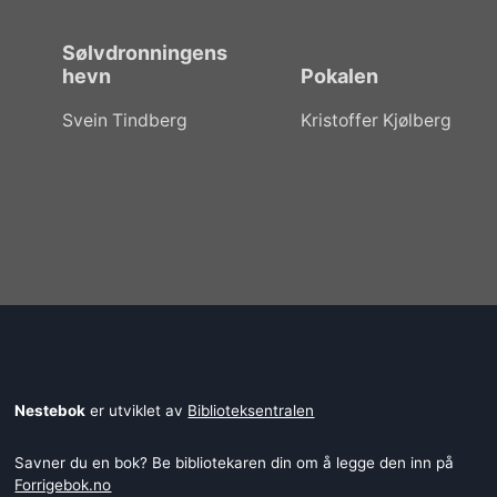
Sølvdronningens
hevn
Pokalen
Svein Tindberg
Kristoffer Kjølberg
Nestebok
er utviklet av
Biblioteksentralen
Savner du en bok? Be bibliotekaren din om å legge den inn på
Forrigebok.no