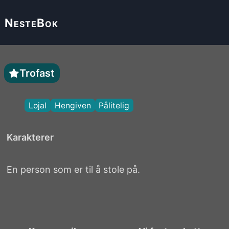
Neste
Bok
Trofast
Lojal
Hengiven
Pålitelig
Karakterer
En person som er til å stole på.