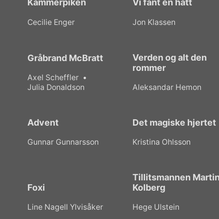
Kammerpiken
Vi fant en hatt
Cecilie Enger
Jon Klassen
Verden og alt den
Gråbrand McBratt
rommer
Axel Scheffler
Julia Donaldson
Aleksandar Hemon
Advent
Det magiske hjertet
Gunnar Gunnarsson
Kristina Ohlsson
Tillitsmannen Marti
Foxi
Kolberg
Line Nagell Ylvisåker
Hege Ulstein