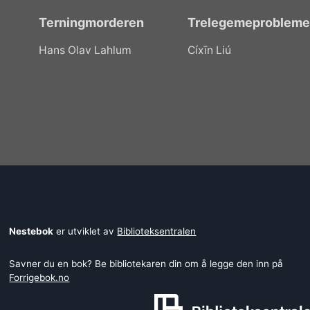
Terningmorderen
Trelegemeprobleme
Hans Olav Lahlum
Cíxīn Liú
Nestebok
er utviklet av
Biblioteksentralen
Savner du en bok? Be bibliotekaren din om å legge den inn på
Forrigebok.no