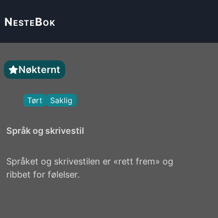
Neste
Bok
Nøkternt
Tørt
Saklig
Språk og skrivestil
Språket og skrivestilen er «rett frem» og
ribbet for følelser.