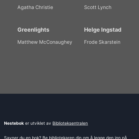
Agatha Christie
Scott Lynch
Greenlights
Helge Ingstad
Matthew McConaughey
Frode Skarstein
Nestebok
er utviklet av
Biblioteksentralen
Savner du en bok? Be bibliotekaren din om å legge den inn på