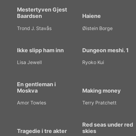
Mestertyven Gjest
Baardsen
Haiene
Trond J. Stavås
Øistein Borge
Ikke slipp ham inn
Dungeon meshi. 1
Lisa Jewell
Ryoko Kui
En gentleman i
Moskva
Making money
Amor Towles
Terry Pratchett
Red seas under red
Tragedie i tre akter
skies