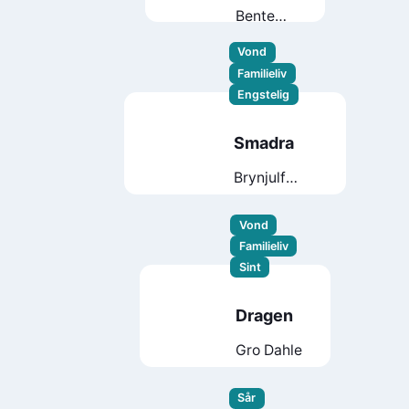
Bente
Bratlund
Vond
Familieliv
Engstelig
Smadra
Brynjulf
Jung Tjønn
Vond
Familieliv
Sint
Dragen
Gro Dahle
Sår