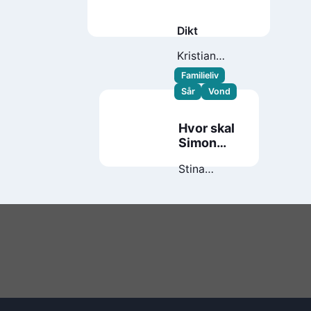
Dikt
Kristian
Bergquist
Familieliv
Sår
Vond
Hvor skal
Simon
bo?
Stina
Wirsén