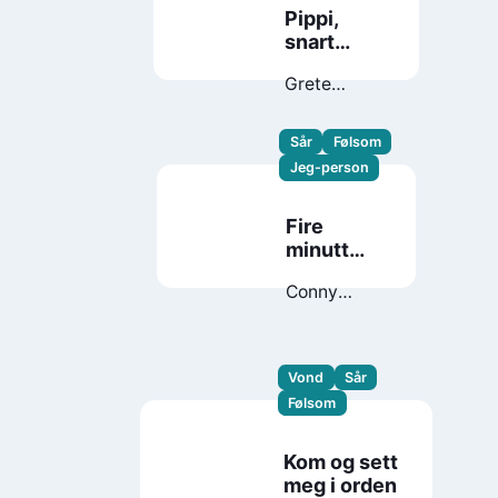
Pippi,
snart
tretten
Grete
Randsborg
Jenseg
Sår
Følsom
Jeg-person
Fire
minutt
over tolv
Conny
Palmkvist
Vond
Sår
Følsom
Kom og sett
meg i orden