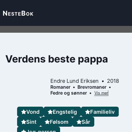
Neste
Bok
Verdens beste pappa
Endre Lund Eriksen
2018
Romaner
Brevromaner
Fedre og sønner
Vis mer
Vond
Engstelig
Familieliv
Sint
Følsom
Sår
Jeg-person