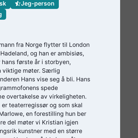
sk
Jeg-person
g
ann fra Norge flytter til London
n Hadeland, og han er ambisiøs,
 hans første år i storbyen,
viktige møter. Særlig
enderen Hans vise seg å bli. Hans
og grammofonens spede
 overtakelse av virkeligheten.
m er teaterregissør og som skal
arlowe, en forestilling hun ber
re del møter vi Kristian igjen
angsrik kunstner med en større