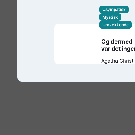
Usympatisk
Mystisk
Urovekkende
Og dermed
var det inge
Agatha Christ