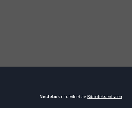
Nestebok
er utviklet av
Biblioteksentralen
Savner du en bok? Be bibliotekaren din om å l