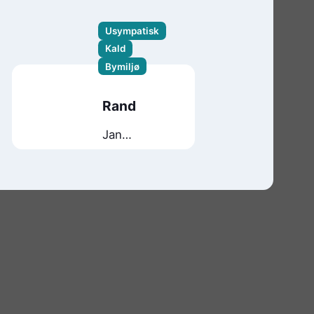
Usympatisk
Kald
Bymiljø
Rand
Jan
Kjærstad