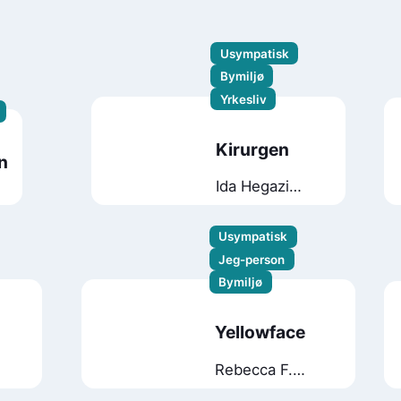
Usympatisk
Bymiljø
Yrkesliv
Kirurgen
n
Ida Hegazi
Høyer
Usympatisk
Jeg-person
Bymiljø
Yellowface
Rebecca F.
Kuang