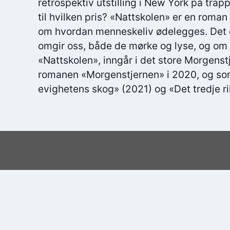
retrospektiv utstilling i New York på tra
til hvilken pris? «Nattskolen» er en roma
om hvordan menneskeliv ødelegges. Det 
omgir oss, både de mørke og lyse, og om
«Nattskolen», inngår i det store Morgen
romanen «Morgenstjernen» i 2020, og som
evighetens skog» (2021) og «Det tredje ri