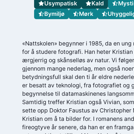
Usympatisk
Kald
Mysti
Bymiljø
Mørk
Uhyggeli
«Nattskolen» begynner i 1985, da en ung m
for å studere fotografi. Han heter Kristia
ærgjerrig og skånselløs av natur. Vi følger
gjennom mange nederlag, men også noen 
betydningsfull skal den ti år eldre nederl
er besatt av teknologi, fra fotografiet 
begynnelse til datamaskinenes langsomme
Samtidig treffer Kristian også Vivian, so
sette opp Doktor Faustus av Christopher M
Kristian om å ta bilder for. I romanens and
fireogtyve år senere, da han er en framg