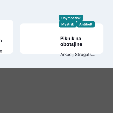
Usympatisk
Mystisk
Antihelt
Piknik na
n
obotsjine
ie
Arkadij Strugatskij
Boris
Strugatskij