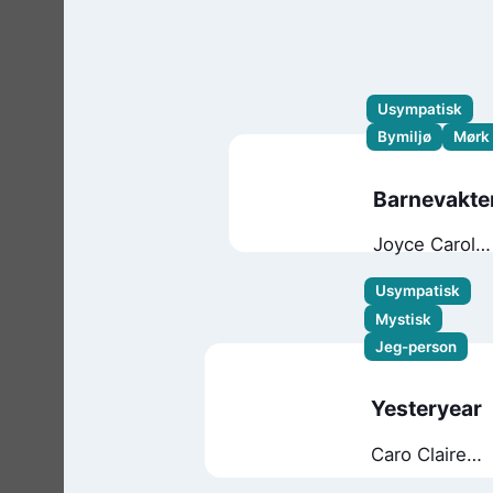
Usympatisk
Bymiljø
Mørk
Barnevakte
Joyce Carol
Oates
Usympatisk
Mystisk
Jeg-person
Yesteryear
Caro Claire
Burke