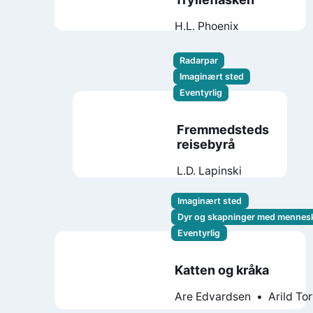
H.L. Phoenix
Radarpar
Imaginært sted
Eventyrlig
Fremmedsteds
reisebyrå
L.D. Lapinski
Imaginært sted
Dyr og skapninger med mennes
Eventyrlig
Katten og kråka
Are Edvardsen
Arild To
Olsen
Trine Lise Norma