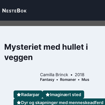
Neste
Bok
Mysteriet med hullet i
veggen
Camilla Brinck
2018
Fantasy
Romaner
Mus
Radarpar
Imaginært sted
Dyr og skapninger med menneskeadferd