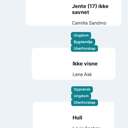
Jente (17) ikke
savnet
Camilla Sandmo
Ungdom
Bygdemiljø
Utenforskap
Ikke visne
Lene Ask
Opprørsk
Ungdom
Utenforskap
Hull