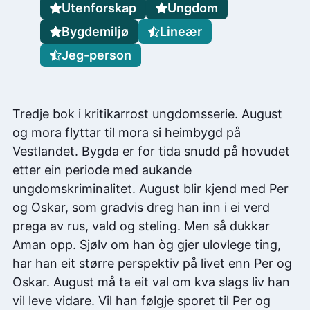
Utenforskap
Ungdom
Bygdemiljø
Lineær
Jeg-person
Tredje bok i kritikarrost ungdomsserie. August
og mora flyttar til mora si heimbygd på
Vestlandet. Bygda er for tida snudd på hovudet
etter ein periode med aukande
ungdomskriminalitet. August blir kjend med Per
og Oskar, som gradvis dreg han inn i ei verd
prega av rus, vald og steling. Men så dukkar
Aman opp. Sjølv om han òg gjer ulovlege ting,
har han eit større perspektiv på livet enn Per og
Oskar. August må ta eit val om kva slags liv han
vil leve vidare. Vil han følgje sporet til Per og