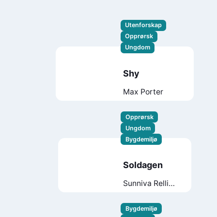
Utenforskap
Opprørsk
Ungdom
Shy
Max Porter
Opprørsk
Ungdom
Bygdemiljø
Soldagen
Sunniva Relling
Berg
Bygdemiljø