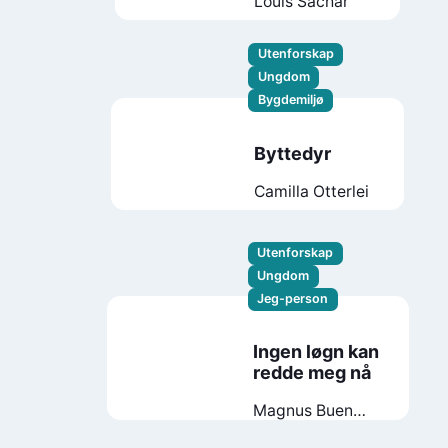
Louis Sachar
Utenforskap
Ungdom
Bygdemiljø
Byttedyr
Camilla Otterlei
Utenforskap
Ungdom
Jeg-person
Ingen løgn kan
redde meg nå
Magnus Buen
Halvorsen