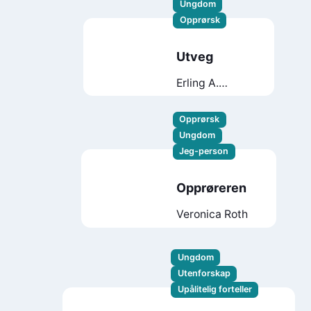
Ungdom
Opprørsk
Utveg
Erling A.
Westgaard
Flote
Opprørsk
Ungdom
Jeg-person
Opprøreren
Veronica Roth
Ungdom
Utenforskap
Upålitelig forteller