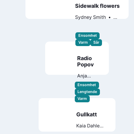
Sidewalk flowers
Sydney Smith
JonArno Lawson
Ensomhet
Varm
Sår
Radio
Popov
Anja
Portin
Ensomhet
Lengtende
Varm
Gullkatt
Kaia Dahle
Nyhus