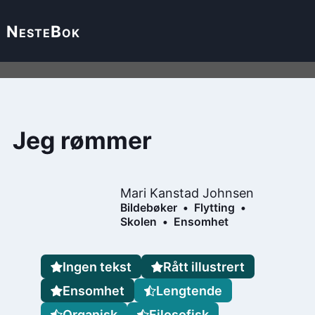
Neste
Bok
Jeg rømmer
Mari Kanstad Johnsen
Bildebøker
Flytting
Skolen
Ensomhet
Ingen tekst
Rått illustrert
Ensomhet
Lengtende
Organisk
Filosofisk