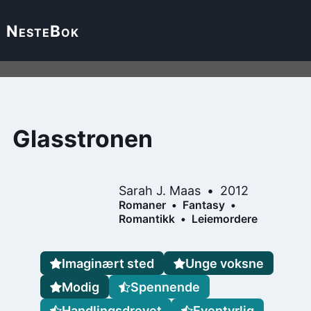
Neste
Bok
Glasstronen
Sarah J. Maas
2012
Romaner
Fantasy
Romantikk
Leiemordere
Imaginært sted
Unge voksne
Modig
Spennende
Handlingsdrevet
Eventyrlig