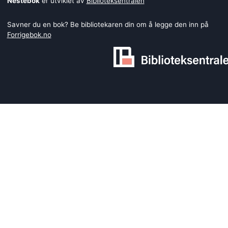
Nestebok
er utviklet av
Biblioteksentralen
Savner du en bok? Be bibliotekaren din om å legge den inn på
Forrigebok.no