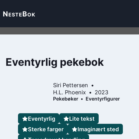
Neste
Bok
Eventyrlig pekebok
Siri Pettersen
H.L. Phoenix
2023
Pekebøker
Eventyrfigurer
Eventyrlig
Lite tekst
Sterke farger
Imaginært sted