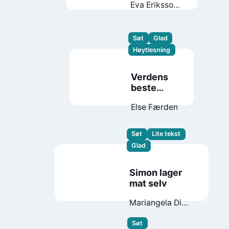
Eva Eriksson
Lisa
Moroni
Søt
Glad
Høytlesning
Verdens
beste
bamse
Else Færden
Søt
Lite tekst
Glad
Simon lager
mat selv
Mariangela Di
Fiore
Tiril
Valeur
Søt