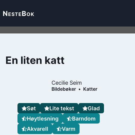
Neste
Bok
En liten katt
Cecilie Seim
Bildebøker
Katter
Søt
Lite tekst
Glad
Høytlesning
Barndom
Akvarell
Varm