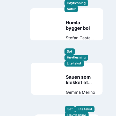
Høytlesning
Natur
Humla
bygger bol
Stefan Casta
Maj
Fagerberg
Søt
Høytlesning
Lite tekst
Sauen som
klekket et
egg
Gemma Merino
Søt
Lite tekst
Høytlesning