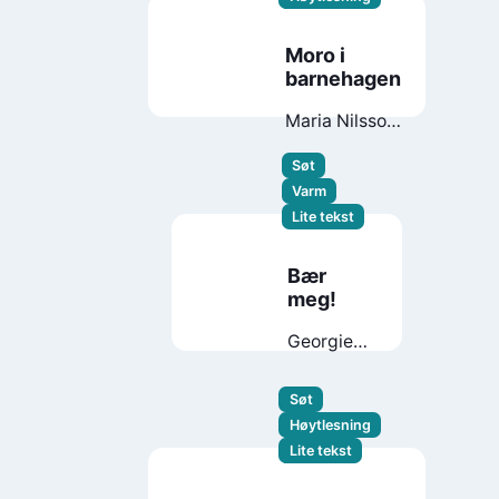
Moro i
barnehagen
Maria Nilsson
Thore
Søt
Varm
Lite tekst
Bær
meg!
Georgie
Birkett
Søt
Høytlesning
Lite tekst