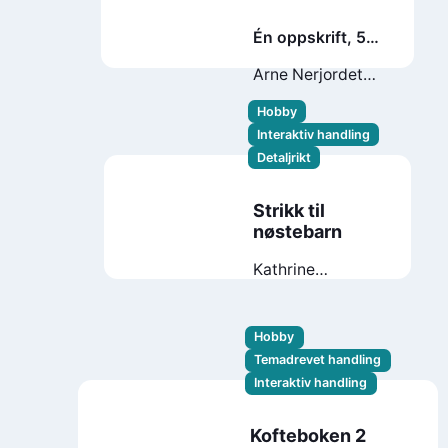
Én oppskrift, 55
mønster
Arne Nerjordet
Carlos
Hobby
Zachrison
Interaktiv handling
Detaljrikt
Strikk til
nøstebarn
Kathrine
Gregersen
Hobby
Temadrevet handling
Interaktiv handling
Kofteboken 2