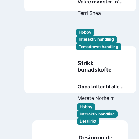
Vakre mønster frå
ein norsk
Terri Shea
strikketradisjon
Hobby
Interaktiv handling
Temadrevet handling
Strikk
bunadskofte
Oppskrifter til alle
norske bunader
Merete Norheim
Hobby
Interaktiv handling
Detaljrikt
Designguide