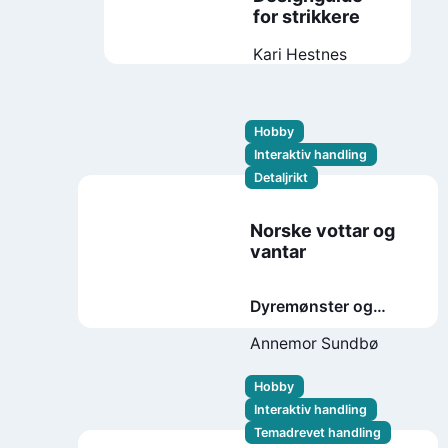
for strikkere
Kari Hestnes
Hobby
Interaktiv handling
Detaljrikt
Norske vottar og
vantar
Dyremønster og
andre figurar frå
Annemor Sundbø
norsk strikkearv
Hobby
Interaktiv handling
Temadrevet handling