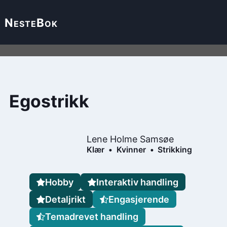
Neste
Bok
Egostrikk
Lene Holme Samsøe
Klær
Kvinner
Strikking
Hobby
Interaktiv handling
Detaljrikt
Engasjerende
Temadrevet handling