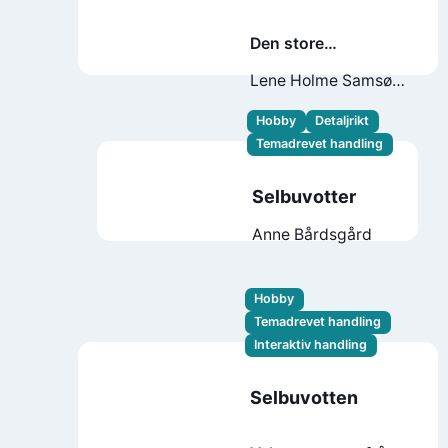
Den store
koftejakten
Lene Holme Samsøe
fortsetter
Liv Sandvik
Jakobsen
Hobby
Detaljrikt
Temadrevet handling
Selbuvotter
Anne Bårdsgård
Hobby
Temadrevet handling
Interaktiv handling
Selbuvotten