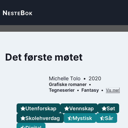
Neste
Bok
Det første møtet
Michelle Tolo
2020
Grafiske romaner
Tegneserier
Fantasy
Vis mer
Utenforskap
Vennskap
Søt
Skolehverdag
Mystisk
Sår
Digital