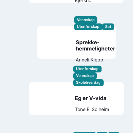
Kjersti
Annesdatter
Skomsvold
Vennskap
Utenforskap
Søt
Sprekke-
hemmeligheter
Anneli Klepp
Utenforskap
Vennskap
Skolehverdag
Eg er V-vida
Tone E. Solheim