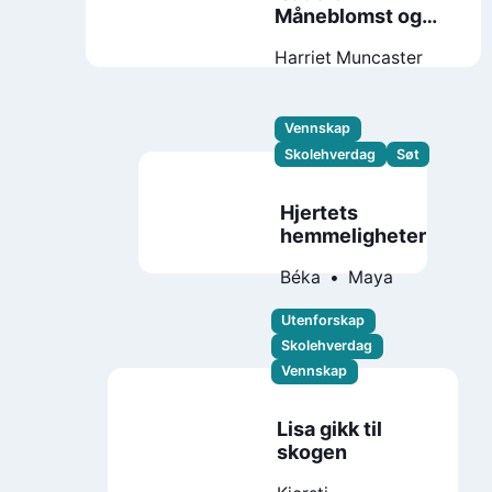
Måneblomst og
den nye jenta
Harriet Muncaster
Vennskap
Skolehverdag
Søt
Hjertets
hemmeligheter
Béka
Maya
Utenforskap
Skolehverdag
Vennskap
Lisa gikk til
skogen