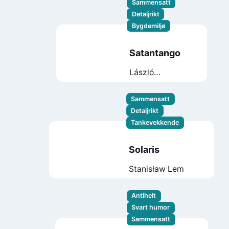
Sammensatt
Detaljrikt
Bygdemiljø
Satantango
László
Krasznahorkai
Sammensatt
Detaljrikt
Tankevekkende
Solaris
Stanisław Lem
Antihelt
Svart humor
Sammensatt