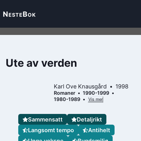
Neste
Bok
Ute av verden
Karl Ove Knausgård
1998
Romaner
1990-1999
1980-1989
Vis mer
Sammensatt
Detaljrikt
Langsomt tempo
Antihelt
Unge voksne
Bygdemiljø