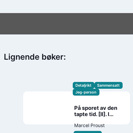
Lignende bøker:
Detaljrikt
Sammensatt
Jeg-person
På sporet av den
tapte tid. [II]. I
skyggen av piker i
Marcel Proust
blomst