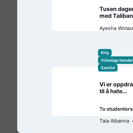
Tusen dage
med Taliba
Ayesha Wolas
Krig
Virkelige hendel
Samtid
Vi er oppdra
til å hate
hverandre
To studenters
brevveksling
Tala Albanna
mellom Gaza 
Michelle Amza
Israel