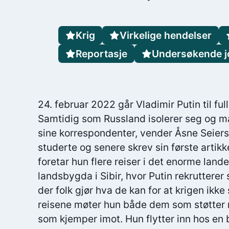
Krig
Virkelige hendelser
Reportasje
Undersøkende jo
24. februar 2022 går Vladimir Putin til fu
Samtidig som Russland isolerer seg og m
sine korrespondenter, vender Åsne Seierst
studerte og senere skrev sin første artik
foretar hun flere reiser i det enorme land
landsbygda i Sibir, hvor Putin rekrutterer 
der folk gjør hva de kan for at krigen ikk
reisene møter hun både dem som støtter r
som kjemper imot. Hun flytter inn hos en