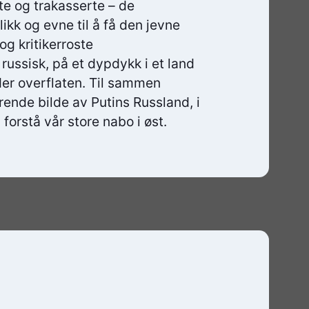
te og trakasserte – de
ikk og evne til å få den jevne
og kritikerroste
russisk, på et dypdykk i et land
er overflaten. Til sammen
ende bilde av Putins Russland, i
forstå vår store nabo i øst.