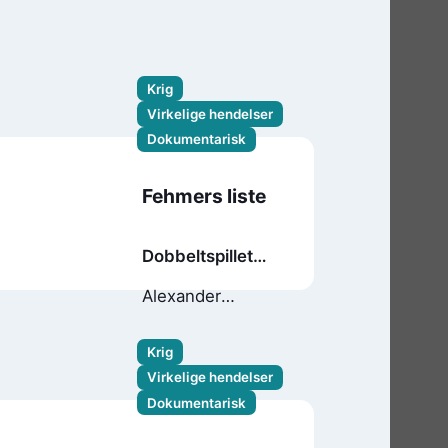
Krig
Virkelige hendelser
Dokumentarisk
Fehmers liste
Dobbeltspillet
som reddet
Alexander
dødsdømte
Wisting
Jan
nordmenn
Helge Østlund
Krig
Virkelige hendelser
Dokumentarisk