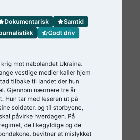
Dokumentarisk
Samtid
urnalistikk
Godt driv
ll krig mot nabolandet Ukraina.
ange vestlige medier kaller hjem
ad tilbake til landet der hun
kel. Gjennom nærmere tre år
et. Hun tar med leseren ut på
sine soldater, og til storbyene,
e skal påvirke hverdagen. På
egimet, de likegyldige og de
 bondekone, bevitner et mislykket