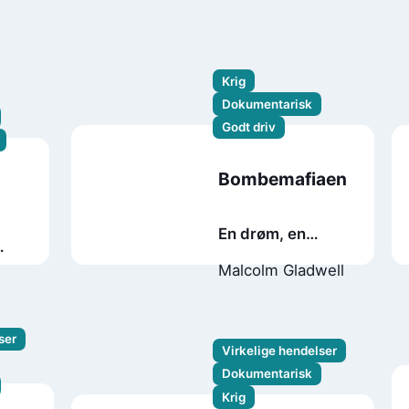
Krig
Dokumentarisk
Godt driv
Bombemafiaen
En drøm, en
fristelse og andre
Malcolm Gladwell
verdenskrigs
lengste natt
ser
Virkelige hendelser
Dokumentarisk
Krig