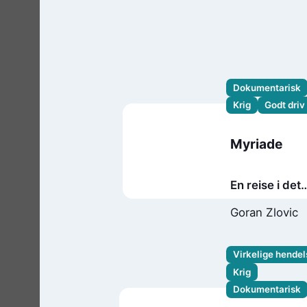
Dokumentarisk
Krig
Godt driv
Myriade
En reise i det
tidligere
Goran Zlovic
Jugoslavia
Virkelige hendel
Krig
Dokumentarisk