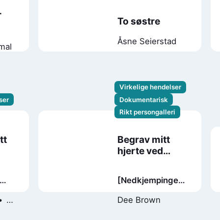
r
To søstre
n
Åsne Seierstad
mal
Virkelige hendelser
ser
Dokumentarisk
Rikt persongalleri
tt
Begrav mitt
hjerte ved
Wounded Knee
[Nedkjempingen
av de
Dee Brown
og
amerikanske
lak
indianerne 1860-