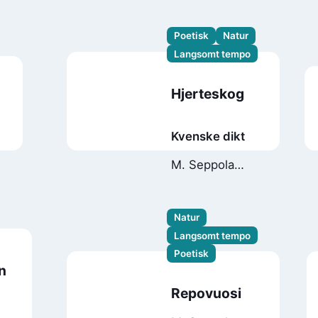
Torvund
Poetisk
Natur
Langsomt tempo
Hjerteskog
Kvenske dikt
M. Seppola
Simonsen
Natur
Langsomt tempo
Poetisk
n
Repovuosi