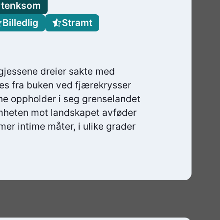
rtenksom
Billedlig
Stramt
 gjessene dreier sakte med
es fra buken ved fjærekrysser
ne oppholder i seg grenselandet
heten mot landskapet avføder
mer intime måter, i ulike grader