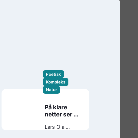
Poetisk
Kompleks
Natur
På klare
netter ser vi
opp
Lars Olai
Lillehagen