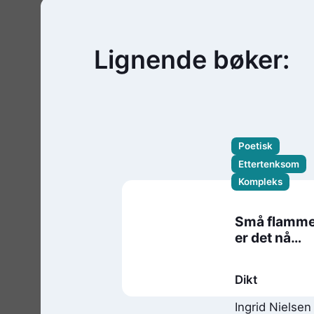
Lignende bøker:
Poetisk
Ettertenksom
Kompleks
Små flamm
er det nå
overalt
Dikt
Ingrid Nielsen