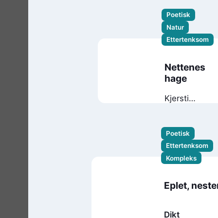
Poetisk
Natur
Ettertenksom
Nettenes
hage
Kjersti
Bronken
Senderud
Poetisk
Ettertenksom
Kompleks
Eplet, neste
Dikt