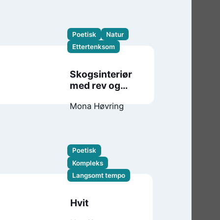
Poetisk
Natur
Ettertenksom
Skogsinteriør
med rev og
andre dikt
Mona Høvring
Poetisk
Kompleks
Langsomt tempo
Hvit