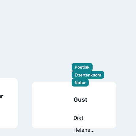
Poetisk
Ettertenksom
Natur
er
Gust
Dikt
Helene