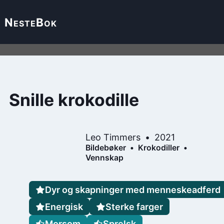
Neste
Bok
Snille krokodille
Leo Timmers
2021
Bildebøker
Krokodiller
Vennskap
Dyr og skapninger med menneskeadferd
Energisk
Sterke farger
Morsom
Sprelsk