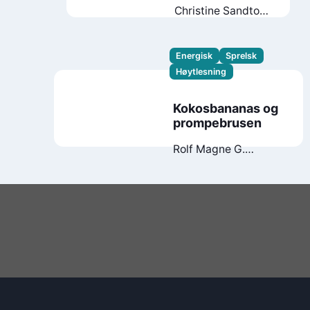
Christine Sandtorv
Ella K. Okstad
Energisk
Sprelsk
Høytlesning
Kokosbananas og
prompebrusen
Rolf Magne G.
Andersen
Victoria
Haallman Hamre