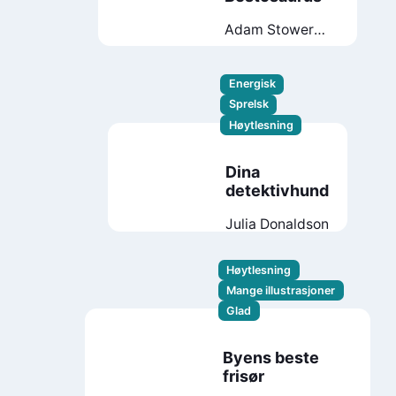
Adam Stower
David
Walliams
Energisk
Sprelsk
Høytlesning
Dina
detektivhund
Julia Donaldson
Høytlesning
Mange illustrasjoner
Glad
Byens beste
frisør