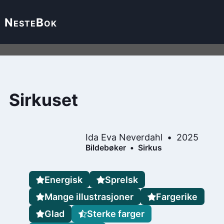
Neste
Bok
Sirkuset
Ida Eva Neverdahl
2025
Bildebøker
Sirkus
Energisk
Sprelsk
Mange illustrasjoner
Fargerike
Glad
Sterke farger