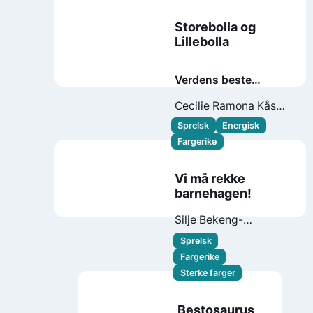
Storebolla og
Lillebolla
Verdens beste
barnevakt
Cecilie Ramona Kåss
Furuseth
Emily
Sprelsk
Energisk
Clapham
Fargerike
Vi må rekke
barnehagen!
Silje Bekeng-
Flemmen
Borghild
Sprelsk
Marie Fallberg
Fargerike
Sterke farger
Bestosaurus