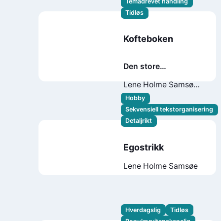
Temadrevet handling
Tidløs
Kofteboken
Den store
koftejakten
Lene Holme Samsøe
Liv Sandvik
Hobby
Jakobsen
Sekvensiell tekstorganisering
Detaljrikt
Egostrikk
Lene Holme Samsøe
Hverdagslig
Tidløs