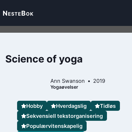
Neste
Bok
Science of yoga
Ann Swanson
2019
Yogaøvelser
Hobby
Hverdagslig
Tidløs
Sekvensiell tekstorganisering
Populærvitenskapelig