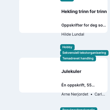
Hekling trinn for trinn
Oppskrifter for deg som
aldri har heklet før. og
Hilde Lundal
for deg som ikke klarer
å slutte
Hobby
Sekvensiell tekstorganisering
Temadrevet handling
Julekuler
Én oppskrift, 55
mønster
Arne Nerjordet
Carlos
Zachrison
Populærvitenskapelig