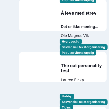
Populærvitenskapelig
Å leve med strev
Det er ikke meningen
at vi skal ha det bra
Ole Magnus Vik
hele tiden
Hverdagslig
Sekvensiell tekstorganisering
Populærvitenskapelig
The cat personality
test
Lauren Finka
Hobby
Sekvensiell tekstorganisering
Tidløs