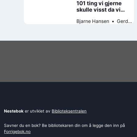
101 ting vi gjerne
skulle visst da vi
begynte å behandle
Bjarne Hansen
Gerd
pasienter med
Kvale
angstlidelser
Nestebok
er utviklet av
Biblioteksentralen
Savner du en bok? Be bibliotekaren din om å legge den inn på
Forrigebok.no