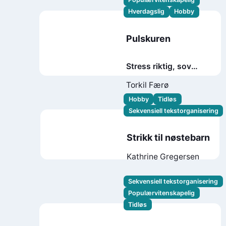
Hverdagslig
Hobby
Pulskuren
Stress riktig, sov
bedre, yt mer og lev
Torkil Færø
lenger
Hobby
Tidløs
Sekvensiell tekstorganisering
Strikk til nøstebarn
Kathrine Gregersen
Sekvensiell tekstorganisering
Populærvitenskapelig
Tidløs