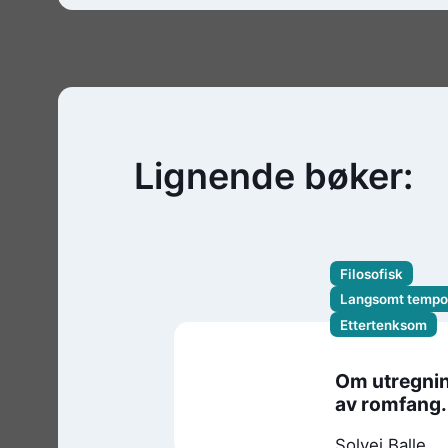
Lignende bøker:
Filosofisk
Langsomt tempo
Ettertenksom
Om utregni
av romfang.
Solvej Balle