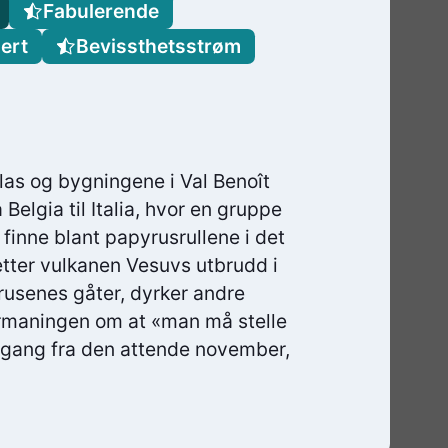
Fabulerende
ert
Bevissthetsstrøm
ilas og bygningene i Val Benoît
a Belgia til Italia, hvor en gruppe
 finne blant papyrusrullene i det
etter vulkanen Vesuvs utbrudd i
rusenes gåter, dyrker andre
ormaningen om at «man må stelle
 utgang fra den attende november,