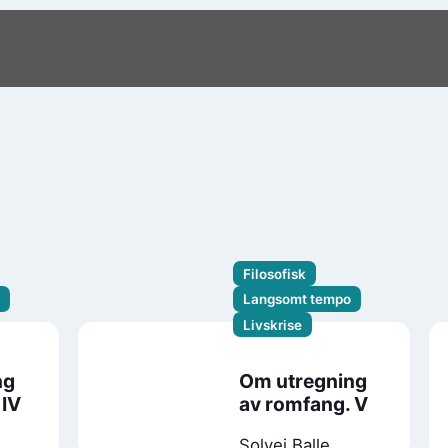
Filosofisk
Langsomt tempo
Livskrise
ng
Om utregning
 IV
av romfang. V
Solvej Balle