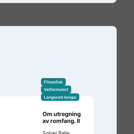
Filosofisk
Velformulert
Langsomt tempo
Om utregning
av romfang. II
Solvej Balle