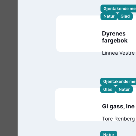
Gjentakende mø
Natur
Glad
Dyrenes
fargebok
Linnea Vestre
Gjentakende mø
Glad
Natur
Gi gass, Ine
Tore Renberg
Øyvind Torset
Natur