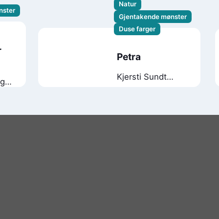
Natur
nster
Gjentakende mønster
Duse farger
r
Petra
Kjersti Sundt
rg
Sissener
Theodor Kittelsen