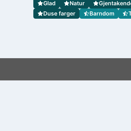
Glad
Natur
Gjentakend
Duse farger
Barndom