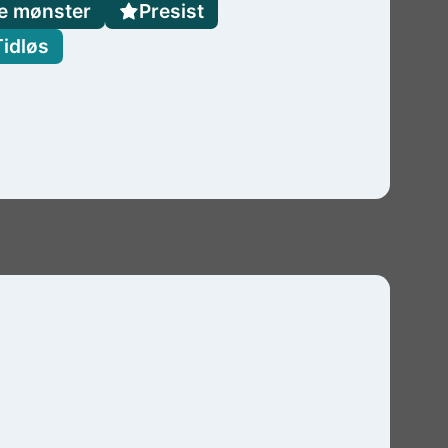
e mønster
Presist
Tidløs