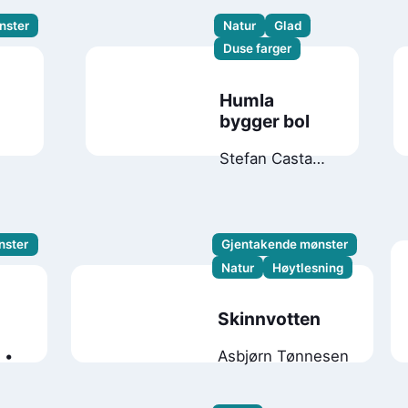
nster
Natur
Glad
Duse farger
Humla
bygger bol
Stefan Casta
Maj
Fagerberg
nster
Gjentakende mønster
Natur
Høytlesning
Skinnvotten
Asbjørn Tønnesen
er