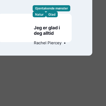
Gjentakende mønster
Natur
Glad
Jeg er glad i
deg alltid
Rachel Piercey
Freya Hartas