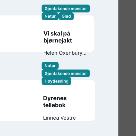
Gjentakende mønster
Natur
Glad
Vi skal på
bjørnejakt
Helen Oxenbury
Michael Rosen
Natur
Gjentakende mønster
Høytlesning
Dyrenes
tellebok
Linnea Vestre