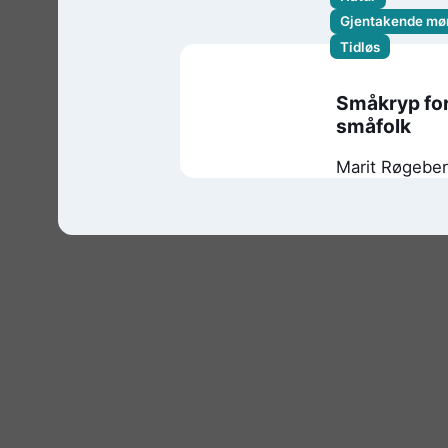
Gjentakende mø
Tidløs
Småkryp fo
småfolk
Marit Røgebe
Ertzeid