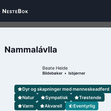
Neste
Bok
Nammalávlla
Beate Heide
Bildebøker
Isbjørner
Dyr og skapninger med menneskeadferd
Natur
Sympatisk
Trøstende
Varm
Akvarell
Eventyrlig