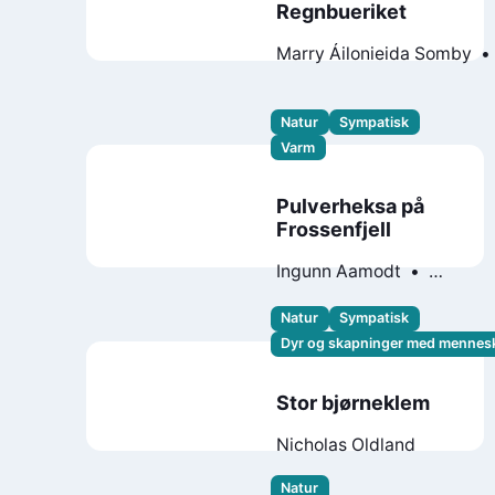
Regnbueriket
Marry Áilonieida Somby
Horndal
Natur
Sympatisk
Varm
Pulverheksa på
Frossenfjell
Ingunn Aamodt
Marianne Krogness
Gustav Nilsen
Natur
Sympatisk
Pia Borgli
Dyr og skapninger med mennes
Stor bjørneklem
Nicholas Oldland
Natur