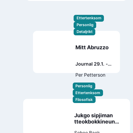
Kristoffersen
Fredrik Austad
Ettertenksom
Personlig
Detaljrikt
Mitt Abruzzo
Journal 29.1. -
18.7. 2021
Per Petterson
Personlig
Ettertenksom
Filosofisk
Jukgo sipjiman
tteokbokkineun
meokgo sipeo
Sehee Baek