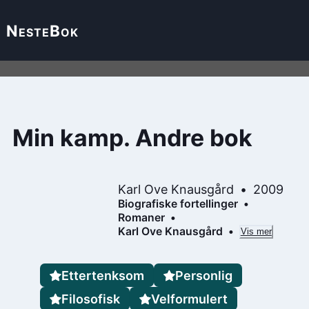
Neste
Bok
Min kamp. Andre bok
Karl Ove Knausgård
2009
Biografiske fortellinger
Romaner
Karl Ove Knausgård
Vis mer
Ettertenksom
Personlig
Filosofisk
Velformulert