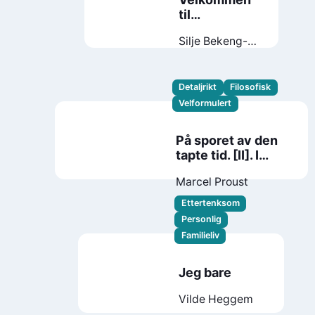
til
dyrehagen
Silje Bekeng-
Flemmen
Detaljrikt
Filosofisk
Velformulert
På sporet av den
tapte tid. [II]. I
skyggen av piker i
Marcel Proust
blomst
Ettertenksom
Personlig
Familieliv
Jeg bare
Vilde Heggem