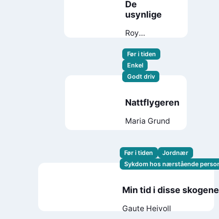
De
usynlige
Roy
Jacobsen
Før i tiden
Enkel
Godt driv
Nattflygeren
Maria Grund
Før i tiden
Jordnær
Sykdom hos nærstående perso
Min tid i disse skogen
Gaute Heivoll