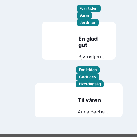
Før i tiden
Varm
Jordnær
En glad
gut
Bjørnstjerne
Bjørnson
Før i tiden
Godt driv
Hverdagslig
Til våren
Anna Bache-
Wiig