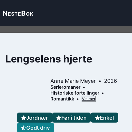
Neste
Bok
Lengselens hjerte
Anne Marie Meyer
2026
Serieromaner
Historiske fortellinger
Romantikk
Vis mer
Jordnær
Før i tiden
Enkel
Godt driv