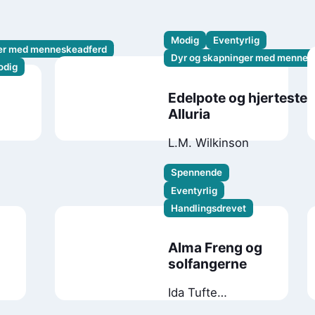
Modig
Eventyrlig
ger med menneskeadferd
Dyr og skapninger med mennes
odig
Edelpote og hjertestei
Alluria
s
L.M. Wilkinson
Spennende
Eventyrlig
Handlingsdrevet
Alma Freng og
solfangerne
Ida Tufte
Michelsen