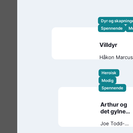
Dyr og skapnin
Spennende
M
Villdyr
Håkon Marcu
Heroisk
Modig
Spennende
Arthur og
det gylne
tauet
Joe Todd-
Stanton