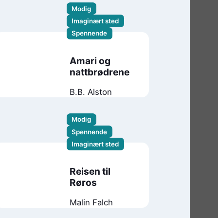
Modig
Imaginært sted
Spennende
keadferd
Amari og
nen fra
nattbrødrene
B.B. Alston
Modig
Spennende
Imaginært sted
Reisen til
Røros
Malin Falch