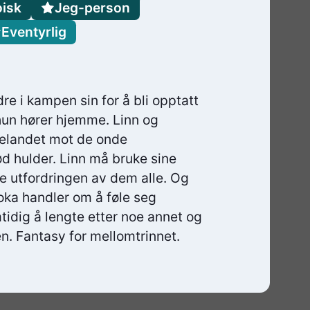
isk
Jeg-person
Eventyrlig
 i kampen sin for å bli opptatt
hun hører hjemme. Linn og
rkelandet mot de onde
ød hulder. Linn må bruke sine
te utfordringen av dem alle. Og
a handler om å føle seg
idig å lengte etter noe annet og
en. Fantasy for mellomtrinnet.