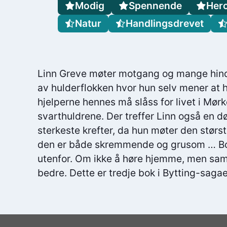
Modig
Spennende
Hero
Natur
Handlingsdrevet
Linn Greve møter motgang og mange hindre
av hulderflokken hvor hun selv mener at 
hjelperne hennes må slåss for livet i Mø
svarthuldrene. Der treffer Linn også en d
sterkeste krefter, da hun møter den størs
den er både skremmende og grusom … Bok
utenfor. Om ikke å høre hjemme, men samt
bedre. Dette er tredje bok i Bytting-saga