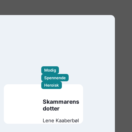
Modig
Spennende
Heroisk
Skammarens
dotter
Lene Kaaberbøl