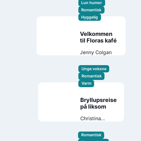
Lun humor
Romantisk
Hyggelig
Velkommen
til Floras kafé
Jenny Colgan
Unge voksne
Romantisk
Varm
Bryllupsreise
på liksom
Christina
Lauren
Romantisk