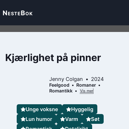
Neste
Bok
Kjærlighet på pinner
Jenny Colgan
2024
Feelgood
Romaner
Romantikk
Vis mer
Unge voksne
Hyggelig
Lun humor
Varm
Søt
Romantisk
Detaljrikt