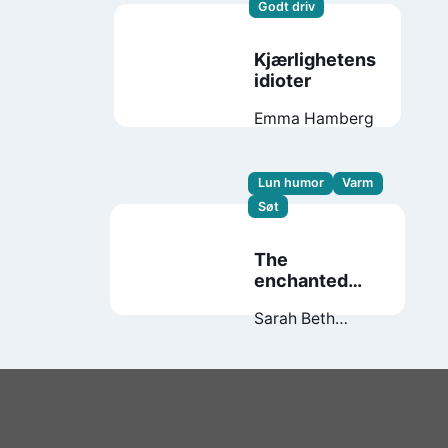
Godt driv
Kjærlighetens
idioter
Emma Hamberg
Lun humor
Varm
Søt
The
enchanted
greenhouse
Sarah Beth
Durst