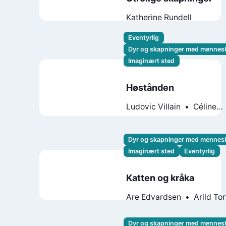
Katherine Rundell
Eventyrlig
Dyr og skapninger med mennes
Imaginært sted
Høstånden
Ludovic Villain
Céline
Deregnaucourt
Dyr og skapninger med mennes
Imaginært sted
Eventyrlig
Katten og kråka
Are Edvardsen
Arild To
Olsen
Trine Lise Norma
Dyr og skapninger med mennes