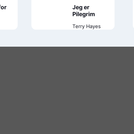
for
Jeg er
n
Pilegrim
Terry Hayes