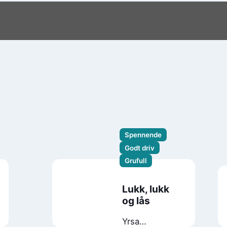
Spennende
Godt driv
Grufull
Lukk, lukk
og lås
Yrsa