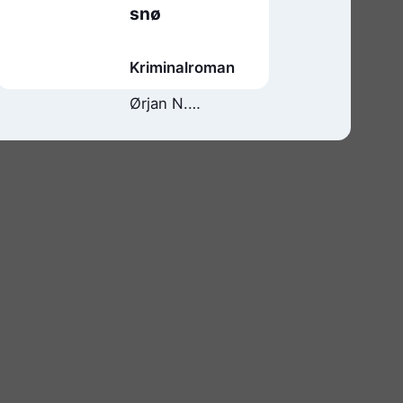
snø
Kriminalroman
Ørjan N.
Karlsson