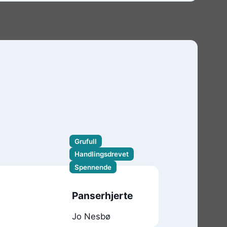
Grufull
Handlingsdrevet
Spennende
Panserhjerte
Jo Nesbø