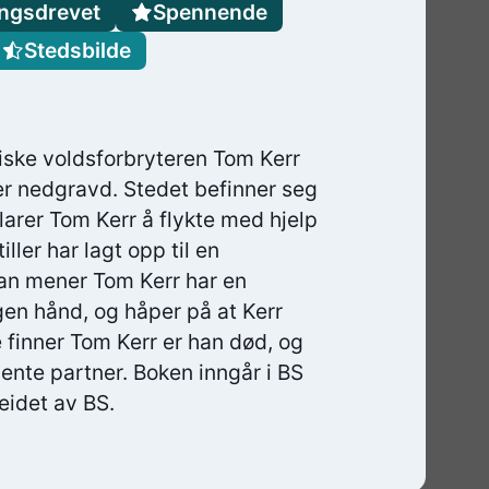
ngsdrevet
Spennende
Stedsbilde
tiske voldsforbryteren Tom Kerr
 er nedgravd. Stedet befinner seg
klarer Tom Kerr å flykte med hjelp
ller har lagt opp til en
an mener Tom Kerr har en
en hånd, og håper på at Kerr
e finner Tom Kerr er han død, og
ente partner. Boken inngår i BS
idet av BS.