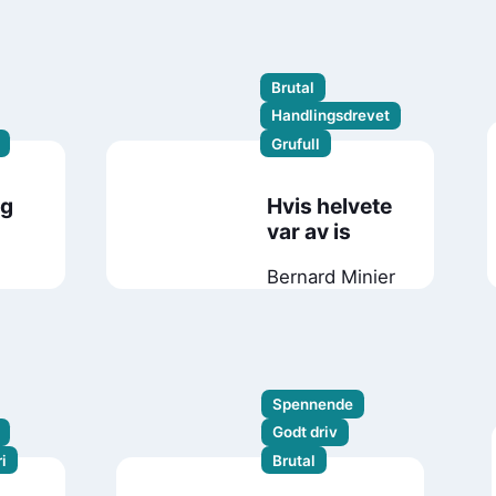
Sigurðardóttir
Brutal
Handlingsdrevet
Grufull
og
Hvis helvete
var av is
Bernard Minier
Spennende
Godt driv
i
Brutal