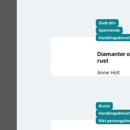
Minier
Godt driv
Spennende
Handlingsdrevet
Diamanter 
rust
Anne Holt
Brutal
Handlingsdrevet
Rikt persongaller