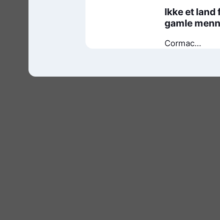
Ikke et land 
gamle men
Cormac
McCarthy