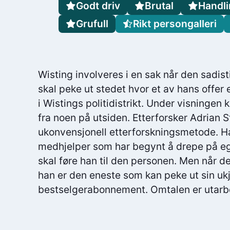
Godt driv
Brutal
Handli
Grufull
Rikt persongalleri
Wisting involveres i en sak når den sadis
skal peke ut stedet hvor et av hans offer
i Wistings politidistrikt. Under visningen 
fra noen på utsiden. Etterforsker Adrian Sti
ukonvensjonell etterforskningsmetode. H
medhjelper som har begynt å drepe på eg
skal føre han til den personen. Men når d
han er den eneste som kan peke ut sin ukj
bestselgerabonnement. Omtalen er utarbe