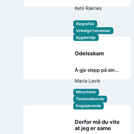
historie
Ketil Raknes
Biografisk
Virkelige hendelser
Bygdemiljø
Odelsskam
Å gje slepp på ein
gard etter femten
Maria Lavik
generasjonar
Minoriteter
Tankevekkende
Engasjerende
Derfor må du vite
at jeg er same