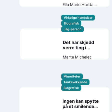
Ella Marie Hætta
Isaksen
Randi
Helene Svendsen
Virkelige hendelser
Biografisk
Jeg-person
Det har skjedd
verre ting i
utlandet
Marte Michelet
Minoriteter
Tankevekkende
Biografisk
Ingen kan spytte
på et smilende
ansikt