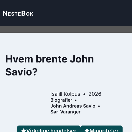
Neste
Bok
Hvem brente John
Savio?
Isalill Kolpus
2026
Biografier
John Andreas Savio
Sør-Varanger
Virkelige hendelser
Minoriteter