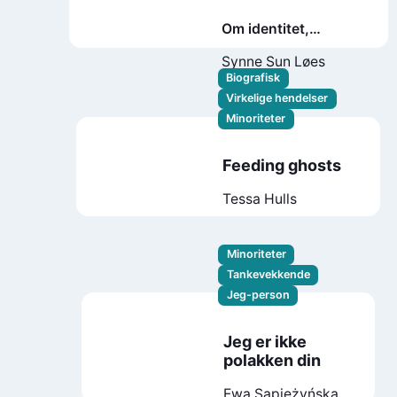
Om identitet,
overlevelsesteknikk
Synne Sun Løes
og koreansk
Biografisk
hevnkunst : essay
Virkelige hendelser
Minoriteter
Feeding ghosts
Tessa Hulls
Minoriteter
Tankevekkende
Jeg-person
Jeg er ikke
polakken din
Ewa Sapieżyńska