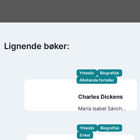
Lignende bøker:
Yrkesliv
Biografisk
Allvitende forteller
Charles Dickens
María Isabel Sánchez
Vegara
Isobel
Ross
Yrkesliv
Biografisk
Enkel