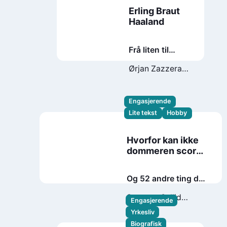
Erling Braut
Haaland
Frå liten til
størst
Ørjan Zazzera
Johansen
Engasjerende
Lite tekst
Hobby
Hvorfor kan ikke
dommeren score
mål?
Og 52 andre ting du
lurer på om sport
Susanne Sollid
Engasjerende
Kaluza
Birgit
Yrkesliv
Skarstein
Biografisk