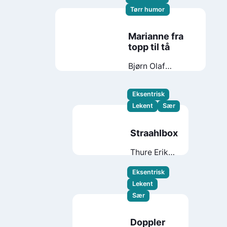
Tørr humor
Marianne fra
topp til tå
Bjørn Olaf
Johannessen
Eksentrisk
Lekent
Sær
Straahlbox
Thure Erik
Lund
Eksentrisk
Lekent
Sær
Doppler