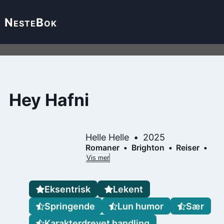
Neste
Bok
Hey Hafni
Helle Helle
2025
Romaner
Brighton
Reiser
Vis mer
Eksentrisk
Lekent
Springende
Lun humor
Sær
Karakterdrevet handling