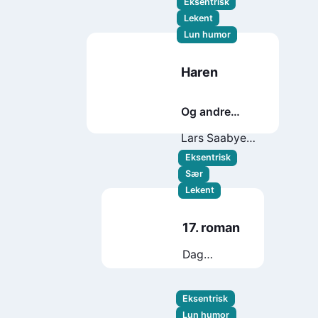
Eksentrisk
Lekent
Lun humor
Haren
Og andre
noveller
Lars Saabye
Christensen
Eksentrisk
Sær
Lekent
17. roman
Dag
Solstad
Eksentrisk
Lun humor