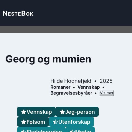
Neste
Bok
Georg og mumien
Hilde Hodnefjeld
2025
Romaner
Vennskap
Begravelsesbyråer
Vis mer
Vennskap
Jeg-person
Følsom
Utenforskap
Skolehverdag
Modig