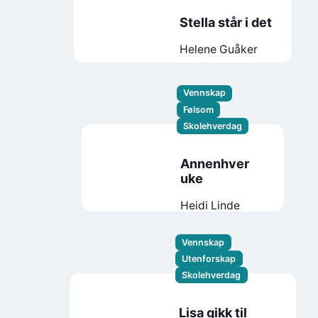
Stella står i det
Helene Guåker
Vennskap
Følsom
Skolehverdag
Annenhver
uke
Heidi Linde
Vennskap
Utenforskap
Skolehverdag
Lisa gikk til