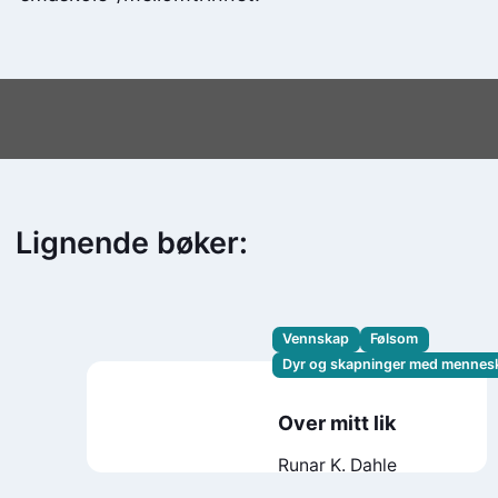
Lignende bøker:
Vennskap
Følsom
Dyr og skapninger med mennes
Over mitt lik
Runar K. Dahle