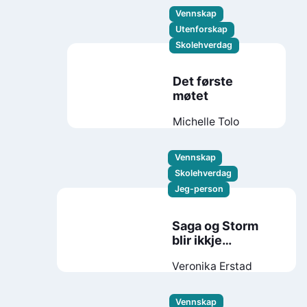
Vennskap
Utenforskap
Skolehverdag
Det første
møtet
Michelle Tolo
Vennskap
Skolehverdag
Jeg-person
Saga og Storm
blir ikkje
kjærastar!
Veronika Erstad
Vennskap