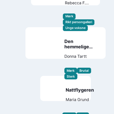
Rebecca F.
Kuang
Mørk
Rikt persongalleri
Unge voksne
Den
hemmelige
historien
Donna Tartt
Mørk
Brutal
Sterk
Nattflygeren
Maria Grund