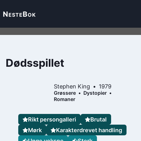
Neste
Bok
Dødsspillet
Stephen King
1979
Grøssere
Dystopier
Romaner
Rikt persongalleri
Brutal
Mørk
Karakterdrevet handling
Unge voksne
Sterk