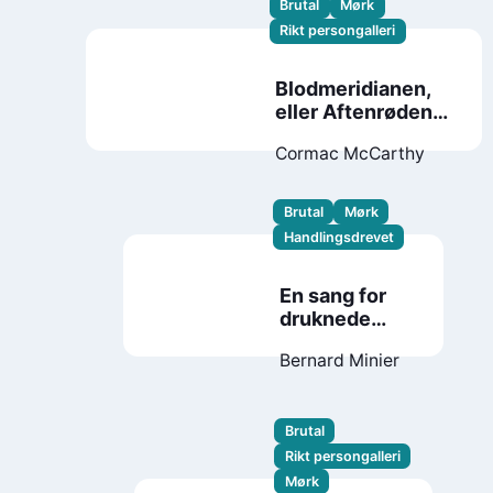
Brutal
Mørk
Rikt persongalleri
Blodmeridianen,
eller Aftenrøden i
vest
Cormac McCarthy
Brutal
Mørk
Handlingsdrevet
En sang for
druknede
sjeler
Bernard Minier
Brutal
Rikt persongalleri
Mørk