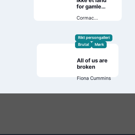
Ikke et land
for gamle
menn
Cormac
McCarthy
Rikt persongalleri
Brutal
Mørk
All of us are
broken
Fiona Cummins