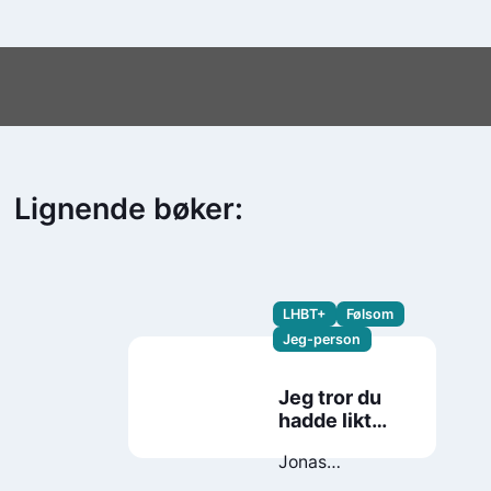
Lignende bøker:
LHBT+
Følsom
Jeg-person
Jeg tror du
hadde likt
Ulrik
Jonas
Sundquist