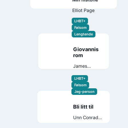
Elliot Page
LHBT+
Følsom
Lengtende
Giovannis
rom
James
Baldwin
LHBT+
Følsom
Jeg-person
Bli litt til
Unn Conradi
Andersen