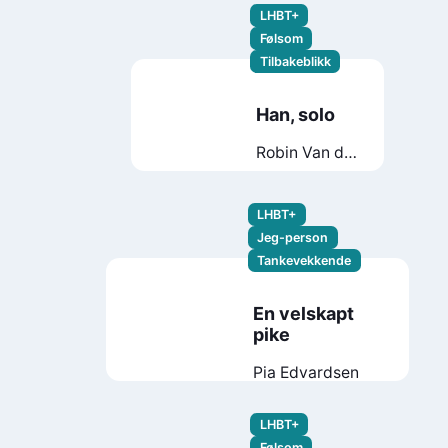
LHBT+
Følsom
Tilbakeblikk
Han, solo
Robin Van de
Walle
LHBT+
Jeg-person
Tankevekkende
En velskapt
pike
Pia Edvardsen
LHBT+
Følsom