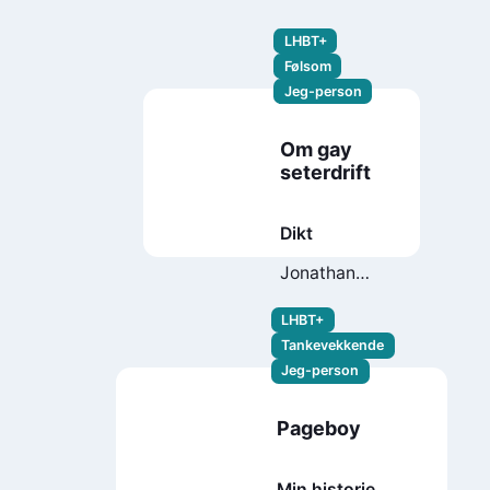
LHBT+
Følsom
Jeg-person
Om gay
seterdrift
Dikt
Jonathan
August
Lengali
LHBT+
Tankevekkende
Jeg-person
Pageboy
Min historie