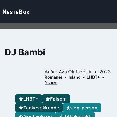
Neste
Bok
DJ Bambi
Auður Ava Ólafsdóttir
2023
Romaner
Island
LHBT+
Vis mer
LHBT+
Følsom
Tankevekkende
Jeg-person
Godt voksne
Tilbakeblikk