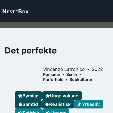
Neste
Bok
Det perfekte
Vincenzo Latronico
2022
Romaner
Berlin
Parforhold
Subkulturer
Bymiljø
Unge voksne
Samtid
Realistisk
Yrkesliv
Satirisk
Lineær