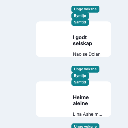
Unge voksne
Bymiljø
Samtid
I godt
selskap
Naoise Dolan
Unge voksne
Bymiljø
Samtid
Heime
aleine
Lina Asheim
Breidablik
Unge voksne