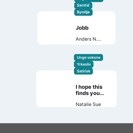
Samtid
Bymiljø
Jobb
Anders N.
Kvammen
Unge voksne
Yrkesliv
Satirisk
I hope this
finds you
well
Natalie Sue