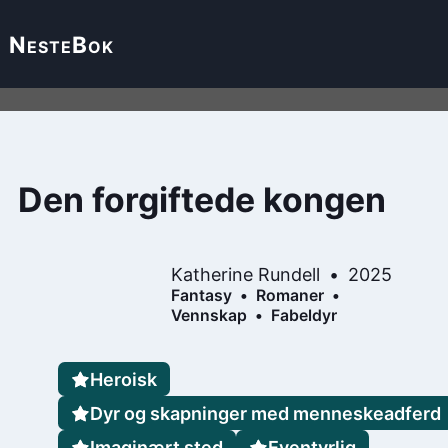
Neste
Bok
Den forgiftede kongen
Katherine Rundell
2025
Fantasy
Romaner
Vennskap
Fabeldyr
Heroisk
Dyr og skapninger med menneskeadferd
Imaginært sted
Eventyrlig