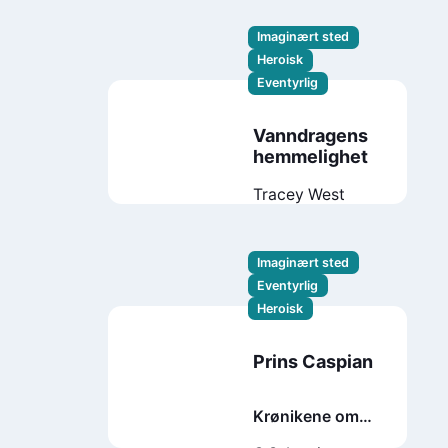
Imaginært sted
Heroisk
Eventyrlig
Vanndragens
hemmelighet
Tracey West
Imaginært sted
Eventyrlig
Heroisk
Prins Caspian
Krønikene om
Narnia