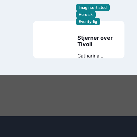
Imaginært sted
Heroisk
Eventyrlig
Stjerner over
Tivoli
Catharina
Natalie Wandrup