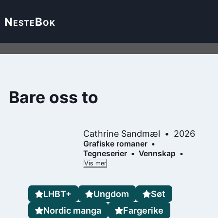
Neste
Bok
Bare oss to
Cathrine Sandmæl
2026
Grafiske romaner
Tegneserier
Vennskap
Vis mer
LHBT+
Ungdom
Søt
Nordic manga
Fargerike