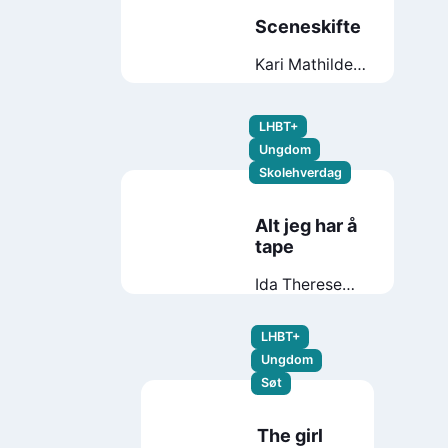
Sceneskifte
Kari Mathilde
Hestad
LHBT+
Ungdom
Skolehverdag
Alt jeg har å
tape
Ida Therese
Klungland
LHBT+
Ungdom
Søt
The girl