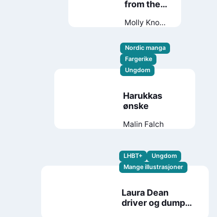
from the
sea
Molly Knox
Ostertag
Nordic manga
Fargerike
Ungdom
Harukkas
ønske
Malin Falch
LHBT+
Ungdom
Mange illustrasjoner
Laura Dean
driver og dumper
meg