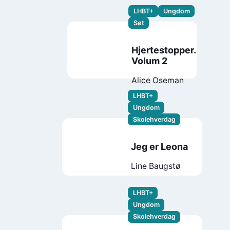
Horton Booth
LHBT+
Ungdom
Jamie Green
Søt
Hjertestopper.
Volum 2
Alice Oseman
LHBT+
Ungdom
Skolehverdag
Jeg er Leona
Line Baugstø
LHBT+
Ungdom
Skolehverdag