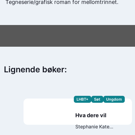
Tegneserie/grafisk roman for mellomtrinnet.
Lignende bøker:
LHBT+
Søt
Ungdom
Hva dere vil
Stephanie Kate
Strohm
Molly